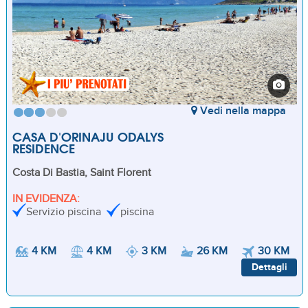
Vedi nella mappa
CASA D'ORINAJU ODALYS
RESIDENCE
Costa Di Bastia, Saint Florent
IN EVIDENZA:
Servizio piscina
piscina
4 KM
4 KM
3 KM
26 KM
30 KM
Dettagli