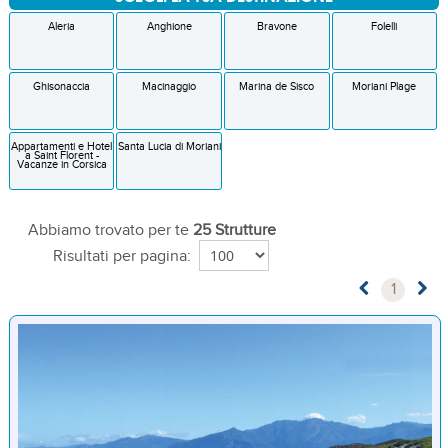
Aleria
Anghione
Bravone
Folelli
Ghisonaccia
Macinaggio
Marina de Sisco
Moriani Plage
Appartamenti e Hotel
Santa Lucia di Moriani
a Saint Florent -
Vacanze in Corsica
Abbiamo trovato per te
25 Strutture
Risultati per pagina:
1