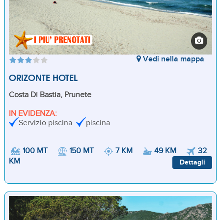
Vedi nella mappa
ORIZONTE HOTEL
Costa Di Bastia, Prunete
IN EVIDENZA:
Servizio piscina
piscina
100 MT
150 MT
7 KM
49 KM
32
KM
Dettagli