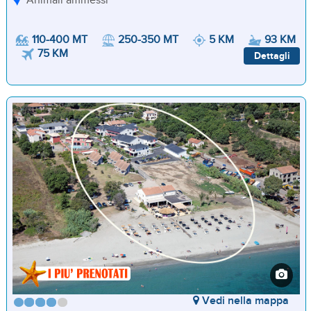
Animali ammessi
110-400 MT
250-350 MT
5 KM
93 KM
75 KM
Dettagli
Vedi nella mappa