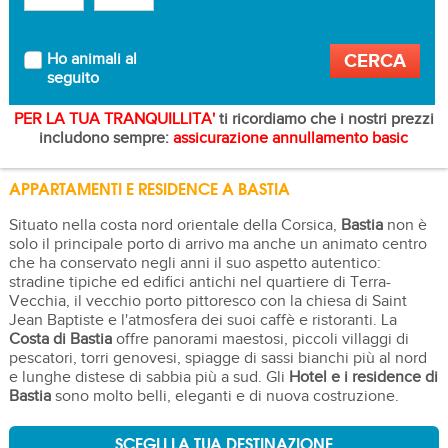
Ho animali al
seguito
PER LA TUA TRANQUILLITA'
ti ricordiamo che i nostri prezzi
includono sempre:
assicurazione annullamento basic
APPARTAMENTI E RESIDENCE A BASTIA
Situato nella costa nord orientale della Corsica,
Bastia
non è
solo il principale porto di arrivo ma anche un animato centro
che ha conservato negli anni il suo aspetto autentico:
stradine tipiche ed edifici antichi nel quartiere di Terra-
Vecchia, il vecchio porto pittoresco con la chiesa di Saint
Jean Baptiste e l'atmosfera dei suoi caffè e ristoranti. La
Costa di Bastia
offre panorami maestosi, piccoli villaggi di
pescatori, torri genovesi, spiagge di sassi bianchi più al nord
e lunghe distese di sabbia più a sud. Gli
Hotel e i residence di
Bastia
sono molto belli, eleganti e di nuova costruzione.
SCEGLI LA TUA DESTINAZIONE