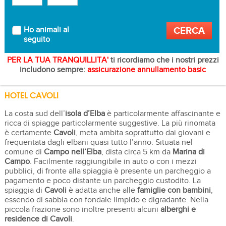
Ho animali al
seguito
PER LA TUA TRANQUILLITA'
ti ricordiamo che i nostri prezzi
includono sempre:
assicurazione annullamento basic
HOTEL CAVOLI
La costa sud dell’
isola d’Elba
è particolarmente affascinante e
ricca di spiagge particolarmente suggestive. La più rinomata
è certamente
Cavoli
, meta ambita soprattutto dai giovani e
frequentata dagli elbani quasi tutto l’anno. Situata nel
comune di
Campo nell’Elba
, dista circa 5 km da
Marina di
Campo
. Facilmente raggiungibile in auto o con i mezzi
pubblici, di fronte alla spiaggia è presente un parcheggio a
pagamento e poco distante un parcheggio custodito. La
spiaggia di
Cavoli
è adatta anche alle
famiglie con bambini
,
essendo di sabbia con fondale limpido e digradante. Nella
piccola frazione sono inoltre presenti alcuni
alberghi e
residence di Cavoli
.