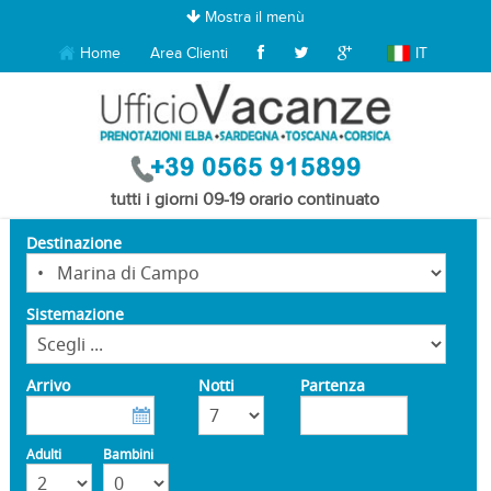
Mostra il menù
Home
Area Clienti
IT
tutti i giorni 09-19 orario continuato
Destinazione
Sistemazione
Arrivo
Notti
Partenza
Adulti
Bambini