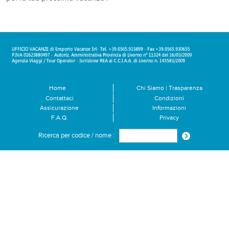
Home
Chi Siamo | Trasparenza
Contattaci
Condizioni
Assicurazione
Informazioni
F.A.Q.
Privacy
Ricerca per codice / nome :