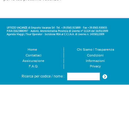
Home
Chi Siamo | Trasparenza
Contattaci
Condizioni
Assicurazione
Informazioni
F.A.Q.
Privacy
Ricerca per codice / nome :