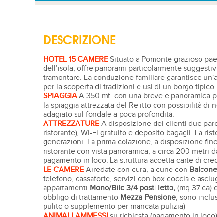
DESCRIZIONE
HOTEL 15 CAMERE
Situato a Pomonte grazioso paes
dell’isola, offre panorami particolarmente suggestiv
tramontare. La conduzione familiare garantisce un'at
per la scoperta di tradizioni e usi di un borgo tipico 
SPIAGGIA
A 350 mt. con una breve e panoramica pass
la spiaggia attrezzata del Relitto con possibilità di n
adagiato sul fondale a poca profondità.
ATTREZZATURE
A disposizione dei clienti due parch
ristorante), Wi-Fi gratuito e deposito bagagli. La ris
generazioni. La prima colazione, a disposizione fino a
ristorante con vista panoramica, a circa 200 metri 
pagamento in loco. La struttura accetta carte di cred
LE CAMERE
Arredate con cura, alcune con
Balcone
telefono, cassaforte, servizi con box doccia e asciug
appartamenti
Mono/Bilo
3/
4 posti letto,
(mq 37 ca) d
obbligo di trattamento
Mezza Pensione
; sono inclu
pulito o supplemento per mancata pulizia).
ANIMALI AMMESSI
su richiesta (pagamento in loco)