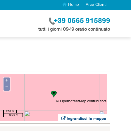
Home
Area Clienti
tutti i giorni 09-19 orario continuato
+
−
©
OpenStreetMap
contributors
200 m
1000 ft
Ingrandisci la mappa