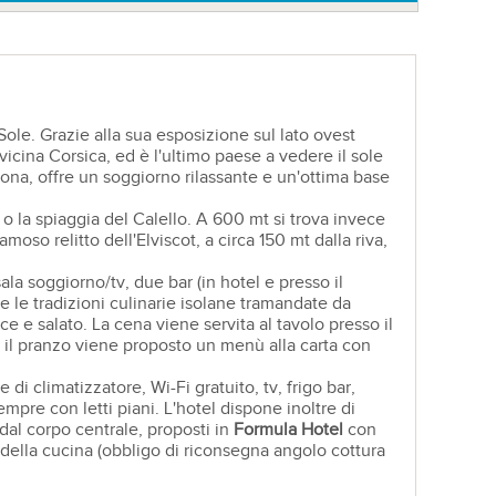
le. Grazie alla sua esposizione sul lato ovest
vicina Corsica, ed è l'ultimo paese a vedere il sole
zona, offre un soggiorno rilassante e un'ottima base
o la spiaggia del Calello. A 600 mt si trova invece
amoso relitto dell'Elviscot, a circa 150 mt dalla riva,
ala soggiorno/tv, due bar (in hotel e presso il
te le tradizioni culinarie isolane tramandate da
ce e salato. La cena viene servita al tavolo presso il
r il pranzo viene proposto un menù alla carta con
i climatizzatore, Wi-Fi gratuito, tv, frigo bar,
mpre con letti piani. L'hotel dispone inoltre di
 dal corpo centrale, proposti in
Formula Hotel
con
to della cucina (obbligo di riconsegna angolo cottura