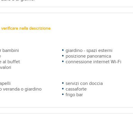
verificare nella descrizione
r bambini
giardino - spazi esterni
e
posizione panoramica
 al buffet
connessione internet Wi-Fi
valori
apelli
servizi con doccia
o veranda o giardino
cassaforte
frigo bar