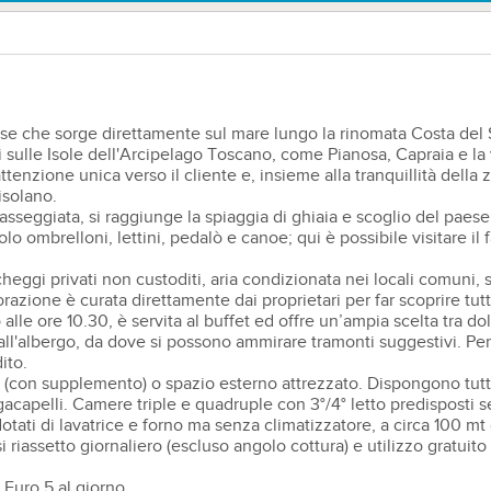
e che sorge direttamente sul mare lungo la rinomata Costa del So
i sulle Isole dell'Arcipelago Toscano, come Pianosa, Capraia e la 
tenzione unica verso il cliente e, insieme alla tranquillità della 
isolano.
eggiata, si raggiunge la spiaggia di ghiaia e scoglio del paese 
olo ombrelloni, lettini, pedalò e canoe; qui è possibile visitare il f
eggi privati non custoditi, aria condizionata nei locali comuni, s
torazione è curata direttamente dai proprietari per far scoprire tut
lle ore 10.30, è servita al buffet ed offre un’ampia scelta tra dol
dall'albergo, da dove si possono ammirare tramonti suggestivi. Pe
ito.
(con supplemento) o spazio esterno attrezzato. Dispongono tutte d
acapelli. Camere triple e quadruple con 3°/4° letto predisposti se
otati di lavatrice e forno ma senza climatizzatore, a circa 100 mt
si riassetto giornaliero (escluso angolo cottura) e utilizzo gratui
 Euro 5 al giorno.