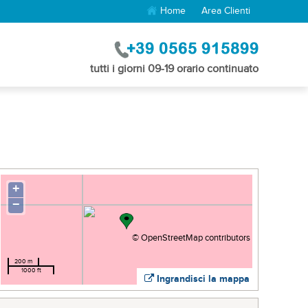
Home
Area Clienti
tutti i giorni 09-19 orario continuato
+
−
©
OpenStreetMap
contributors
200 m
1000 ft
Ingrandisci la mappa