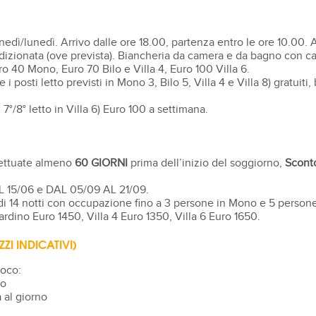
ì/lunedì. Arrivo dalle ore 18.00, partenza entro le ore 10.00. A
dizionata (ove prevista). Biancheria da camera e da bagno con c
o 40 Mono, Euro 70 Bilo e Villa 4, Euro 100 Villa 6.
 posti letto previsti in Mono 3, Bilo 5, Villa 4 e Villa 8) gratuiti,
, 7°/8° letto in Villa 6) Euro 100 a settimana.
fettuate almeno
60 GIORNI
prima dell’inizio del soggiorno,
Scont
L 15/06 e DAL 05/09 AL 21/09.
 di 14 notti con occupazione fino a 3 persone in Mono e 5 pers
rdino Euro 1450, Villa 4 Euro 1350, Villa 6 Euro 1650.
ZI INDICATIVI)
Loco:
no
 al giorno