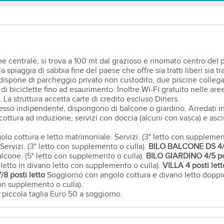
e centrale, si trova a 100 mt dal grazioso e rinomato centro del 
piaggia di sabbia fine del paese che offre sia tratti liberi sia tra
ispone di parcheggio privato non custodito, due piscine collegate
i biciclette fino ad esaurimento. Inoltre Wi-Fi gratuito nelle a
. La struttura accetta carte di credito escluso Diners.
gresso indipendente, dispongono di balcone o giardino. Arredati i
no cottura ad induzione, servizi con doccia (alcuni con vasca) e asc
o cottura e letto matrimoniale. Servizi. (3° letto con supplemen
Servizi. (3° letto con supplemento o culla).
BILO
BALCONE
DS 4/
lcone. (5° letto con supplemento o culla).
BILO
GIARDINO
4/5 po
letto in divano letto con supplemento o culla).
VILLA 4 posti lett
8 posti letto
Soggiorno con angolo cottura e divano letto dopp
con supplemento o culla).
 piccola taglia Euro 50 a soggiorno.