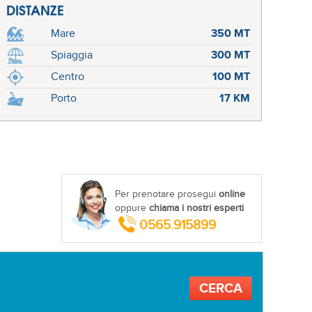
DISTANZE
Mare
350 MT
Spiaggia
300 MT
Centro
100 MT
Porto
17 KM
Spiaggia di Marina di Campo
Per prenotare prosegui
online
oppure
chiama i nostri esperti
0565.915899