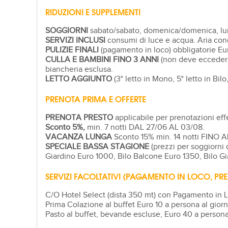
RIDUZIONI E SUPPLEMENTI
SOGGIORNI
sabato/sabato, domenica/domenica, luned
SERVIZI INCLUSI
consumi di luce e acqua. Aria con
PULIZIE FINALI
(pagamento in loco) obbligatorie Eur
CULLA E BAMBINI FINO 3 ANNI
(non deve eccedere i
biancheria esclusa.
LETTO AGGIUNTO
(3° letto in Mono, 5° letto in Bilo
PRENOTA PRIMA E OFFERTE
PRENOTA PRESTO
applicabile per prenotazioni ef
Sconto 5%,
min. 7 notti DAL 27/06 AL 03/08.
VACANZA LUNGA
Sconto 15% min. 14 notti FINO A
SPECIALE BASSA STAGIONE
(prezzi per soggiorni
Giardino Euro 1000, Bilo Balcone Euro 1350, Bilo Gia
SERVIZI FACOLTATIVI (PAGAMENTO IN LOCO, PREZ
C/O Hotel Select (dista 350 mt) con Pagamento in 
Prima Colazione al buffet Euro 10 a persona al gior
Pasto al buffet, bevande escluse, Euro 40 a persona