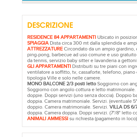
DESCRIZIONE
RESIDENCE 84 APPARTAMENTI
Ubicato in posizion
SPIAGGIA
Dista circa 300 mt dalla splendida e ampia s
ATTREZZATURE
Circondato da un ampio giardino, d
ping-pong, barbecue ad uso comune e uso gratuito d
da tennis, servizio baby sitter e lavanderia a gettoni
GLI APPARTAMENTI
Distribuiti su tre piani con in
ventilatore a soffitto, tv, cassaforte, telefono, pia
tipologia Ville e solo nelle camere.
MONO
BALCONE
2/3 posti letto
Soggiorno con angol
Soggiorno con angolo cottura e letto matrimoniale. 
doppie. Doppi servizi (uno senza doccia). Doppio ba
doppia. Camera matrimoniale. Servizi. (eventuale 5°
doppio. Camera matrimoniale. Servizi.
VILLA DS 6/7/
doppia. Camera doppia. Doppi servizi. (7°/8° letto 
ANIMALI AMMESSI
su richiesta (pagamento in loco)