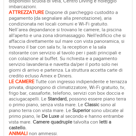
disponibili scuola di vela, Centro Diving e noleggio
imbarcazioni.
ATTREZZATURE
Dispone di parcheggio custodito a
pagamento (da segnalare alla prenotazione), aria
condizionata nei locali comuni e Wi-Fi gratuito.
Nell’area depandance si trovano le camere, la piscina
all'aperto e una zona idromassaggio. Nell'edificio che si
affaccia direttamente sul mare con vista panoramica, si
trovano il bar con sala tv, la reception e la sala
ristorante con servizio al tavolo per i pasti principali e
con colazione al buffet. Su richiesta e a pagamento
servizio lavanderia e navetta da/per il porto solo nei
giorni di arrivo e partenza. La struttura accetta carte di
credito ecluso Amex e Diners.
LE CAMERE
Tutte con ingresso indipendente e terrazza
privata, dispongono di climatizzatore, Wi-Fi gratuito, tv,
frigo bar, cassaforte, telefono, servizi con box doccia e
asciugacapelli. Le
Standard,
possono essere piano terra
o primo piano, senza vista mare. Le
Classic
sono al
piano terra con vista mare. Le
Superior
sono ubicate al
primo piano, le
De Luxe
al secondo e hanno entrambe
vista mare.
Camere
quadruple
talvolta con
letti a
castello.
ANIMALI
non ammessi.