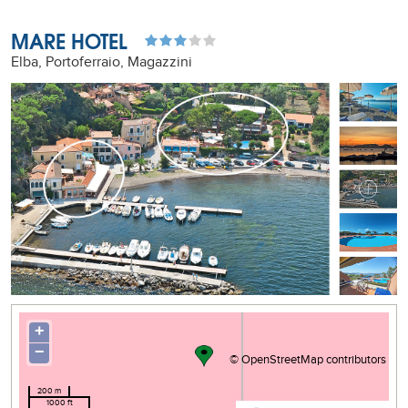
MARE HOTEL
Elba, Portoferraio, Magazzini
+
−
©
OpenStreetMap
contributors
200 m
1000 ft