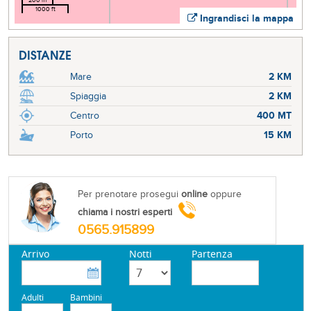
200 m
1000 ft
Ingrandisci la mappa
DISTANZE
Mare
2 KM
Spiaggia
2 KM
Centro
400 MT
Porto
15 KM
Per prenotare prosegui
online
oppure
chiama i nostri esperti
0565.915899
Arrivo
Notti
Partenza
Adulti
Bambini