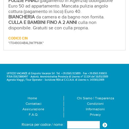
PULIZIE FINALI
(pagamento in Agenzia) obbligatorie
Euro 50 ad appartamento. Mancata pulizia angolo
cottura (pagamento in loco) Euro 40.
BIANCHERIA
da camera e da bagno non fornita.
CULLA E BAMBINI FINO A 2 ANNI
culla non
disponibile. Gratuiti se con culla propria.
CODICE CIN
"IT049004B4L3W7F68K"
Home
Chi Siamo | Trasparenza
Contattaci
Condizioni
Assicurazione
Informazioni
F.A.Q.
Privacy
Ricerca per codice / nome :