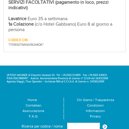
SERVIZI FACOLTATIVI (pagamento in loco, prezzi
indicativi)
Lavatrice
Euro 35 a settimana
1a Colazione
(c/o Hotel Gabbiano) Euro 8 al giorno a
persona
CODICE CIN
"IT090074A1AV9LN4OK"
Home
Chi Siamo | Trasparenza
Contattaci
Condizioni
Assicurazione
Informazioni
F.A.Q.
Privacy
Ricerca per codice / nome :