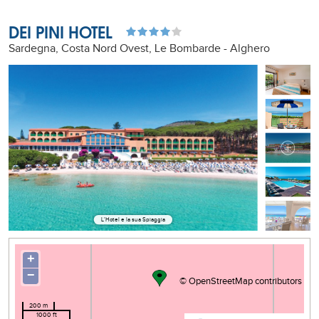
DEI PINI HOTEL
Sardegna, Costa Nord Ovest, Le Bombarde - Alghero
L'Hotel e la sua Spiaggia
+
−
©
OpenStreetMap
contributors
200 m
1000 ft