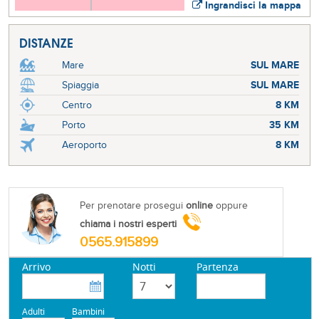
Ingrandisci la mappa
DISTANZE
Mare
SUL MARE
Spiaggia
SUL MARE
Centro
8 KM
Porto
35 KM
Aeroporto
8 KM
Per prenotare prosegui
online
oppure
chiama i nostri esperti
0565.915899
Arrivo
Notti
Partenza
Adulti
Bambini