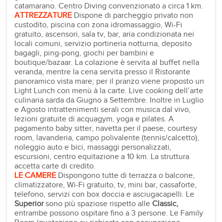
catamarano. Centro Diving convenzionato a circa 1 km.
ATTREZZATURE
Dispone di parcheggio privato non
custodito, piscina con zona idromassaggio, Wi-Fi
gratuito, ascensori, sala tv, bar, aria condizionata nei
locali comuni, servizio portineria notturna, deposito
bagagli, ping-pong, giochi per bambini e
boutique/bazaar. La colazione è servita al buffet nella
veranda, mentre la cena servita presso il Ristorante
panoramico vista mare; per il pranzo viene proposto un
Light Lunch con menù à la carte. Live cooking dell’arte
culinaria sarda da Giugno a Settembre. Inoltre in Luglio
e Agosto intrattenimenti serali con musica dal vivo,
lezioni gratuite di acquagym, yoga e pilates. A
pagamento baby sitter, navetta per il paese, courtesy
room, lavanderia, campo polivalente (tennis/calcetto),
noleggio auto e bici, massaggi personalizzati,
escursioni, centro equitazione a 10 km. La struttura
accetta carte di credito.
LE CAMERE
Dispongono tutte di terrazza o balcone,
climatizzatore, Wi-Fi gratuito, tv, mini bar, cassaforte,
telefono, servizi con box doccia e asciugacapelli. Le
Superior
sono più spaziose rispetto alle
Classic,
entrambe possono ospitare fino a 3 persone. Le Family