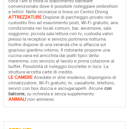
circa 1 km si trova lo stabilimento balneare
convenzionato dove è possibile noleggiare ombrelloni
e lettini. Nelle vicinanze si trova un Centro Diving.
ATTREZZATURE
Dispone di parcheggio privato non
custodito fino ad esaurimento posti, Wi-Fi gratuito, aria
condizionata nei locali comuni, bar, ascensore, sala
soggiorno, piccola sala lettura con tv, custodia valori
presso la reception e servizio portineria notturna.
Inoltre dispone di una veranda che si affaccia sul
grazioso giardino interno. Il ristorante propone una
cucina varia ed arricchita dai piatti tipici della
maremma, con servizio al tavolo e prima colazione al
buffet. Possibilità di noleggio biciclette in loco. La
struttura accetta carte di credito.
LE CAMERE
Arredate in stile moderno, dispongono di
climatizzatore, Wi-Fi gratuito, tv, cassaforte, telefono,
servizi con box doccia e asciugacapelli. Alcune
con
balcone,
su richiesta e senza supplemento.
ANIMALI
non ammessi.