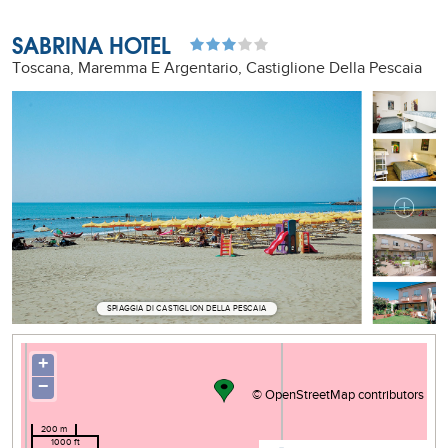
SABRINA HOTEL
Toscana, Maremma E Argentario, Castiglione Della Pescaia
SPIAGGIA DI CASTIGLION DELLA PESCAIA
+
−
©
OpenStreetMap
contributors
200 m
1000 ft