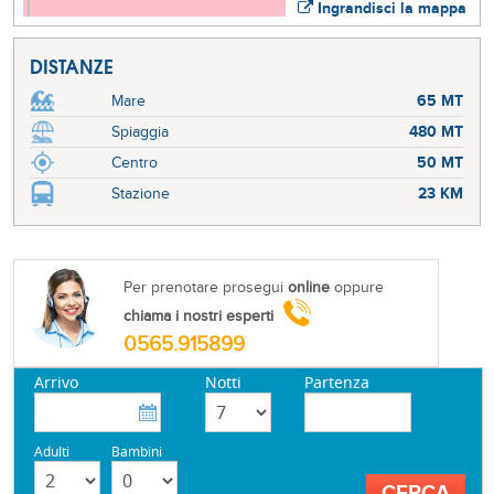
Ingrandisci la mappa
DISTANZE
Mare
65 MT
Spiaggia
480 MT
Centro
50 MT
Stazione
23 KM
Per prenotare prosegui
online
oppure
chiama i nostri esperti
0565.915899
Arrivo
Notti
Partenza
Adulti
Bambini