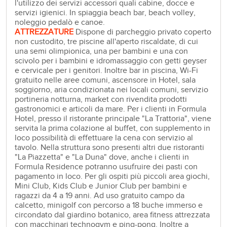
l'utilizzo dei servizi accessori quali cabine, docce e
servizi igienici. In spiaggia beach bar, beach volley,
noleggio pedalò e canoe.
ATTREZZATURE
Dispone di parcheggio privato coperto
non custodito, tre piscine all'aperto riscaldate, di cui
una semi olimpionica, una per bambini e una con
scivolo per i bambini e idromassaggio con getti geyser
e cervicale per i genitori. Inoltre bar in piscina, Wi-Fi
gratuito nelle aree comuni, ascensore in Hotel, sala
soggiorno, aria condizionata nei locali comuni, servizio
portineria notturna, market con rivendita prodotti
gastronomici e articoli da mare. Per i clienti in Formula
Hotel, presso il ristorante principale "La Trattoria", viene
servita la prima colazione al buffet, con supplemento in
loco possibilità di effettuare la cena con servizio al
tavolo. Nella struttura sono presenti altri due ristoranti
"La Piazzetta" e "La Duna" dove, anche i clienti in
Formula Residence potranno usufruire dei pasti con
pagamento in loco. Per gli ospiti più piccoli area giochi,
Mini Club, Kids Club e Junior Club per bambini e
ragazzi da 4 a 19 anni. Ad uso gratuito campo da
calcetto, minigolf con percorso a 18 buche immerso e
circondato dal giardino botanico, area fitness attrezzata
con macchinari technogym e ping-pong. Inoltre a