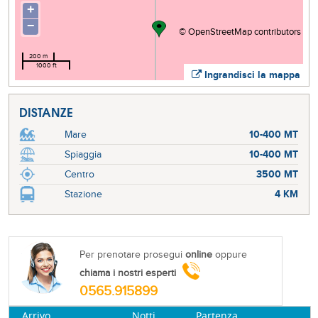
+
−
©
OpenStreetMap
contributors
200 m
1000 ft
Ingrandisci la mappa
DISTANZE
Mare
10-400 MT
Spiaggia
10-400 MT
Centro
3500 MT
Stazione
4 KM
Per prenotare prosegui
online
oppure
chiama i nostri esperti
0565.915899
Arrivo
Notti
Partenza