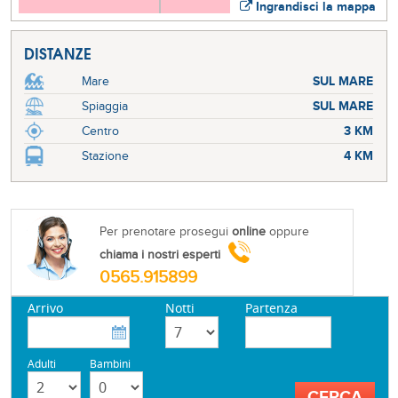
Ingrandisci la mappa
DISTANZE
Mare
SUL MARE
Spiaggia
SUL MARE
Centro
3 KM
Stazione
4 KM
Per prenotare prosegui
online
oppure
chiama i nostri esperti
0565.915899
Arrivo
Notti
Partenza
Adulti
Bambini