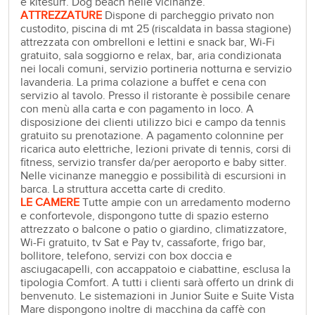
e kitesurf. Dog beach nelle vicinanze.
ATTREZZATURE
Dispone di parcheggio privato non
custodito, piscina di mt 25 (riscaldata in bassa stagione)
attrezzata con ombrelloni e lettini e snack bar, Wi-Fi
gratuito, sala soggiorno e relax, bar, aria condizionata
nei locali comuni, servizio portineria notturna e servizio
lavanderia. La prima colazione a buffet e cena con
servizio al tavolo. Presso il ristorante è possibile cenare
con menù alla carta e con pagamento in loco. A
disposizione dei clienti utilizzo bici e campo da tennis
gratuito su prenotazione. A pagamento colonnine per
ricarica auto elettriche, lezioni private di tennis, corsi di
fitness, servizio transfer da/per aeroporto e baby sitter.
Nelle vicinanze maneggio e possibilità di escursioni in
barca. La struttura accetta carte di credito.
LE CAMERE
Tutte ampie con un arredamento moderno
e confortevole, dispongono tutte di spazio esterno
attrezzato o balcone o patio o giardino, climatizzatore,
Wi-Fi gratuito, tv Sat e Pay tv, cassaforte, frigo bar,
bollitore, telefono, servizi con box doccia e
asciugacapelli, con accappatoio e ciabattine, esclusa la
tipologia Comfort. A tutti i clienti sarà offerto un drink di
benvenuto. Le sistemazioni in Junior Suite e Suite Vista
Mare dispongono inoltre di macchina da caffè con