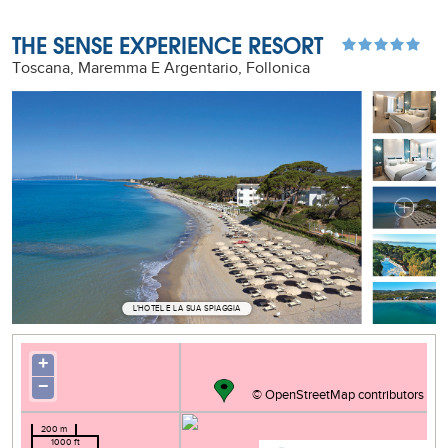
THE SENSE EXPERIENCE RESORT
Toscana, Maremma E Argentario, Follonica
L'HOTEL E LA SUA SPIAGGIA
+
−
©
OpenStreetMap
contributors
200 m
1000 ft