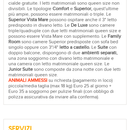
cialde gratuite. I letti matrimoniali sono queen size non
divisibili. Le tipologie
Comfort
e
Superior,
quest'ultime
più ampie, possono essere matrimoniali o triple. Le
Superior Vista Mare
possono ospitare anche il 3° letto
predisposto in divano letto. Le
De Luxe
sono camere
triple/quadruple con due letti matrimoniali queen size e
possono essere Vista Mare con supplemento. Le
Family
Room
sono camere Superior predisposte con sofa bed
singolo oppure con 3°/4°
letto a castello.
Le
Suite
con
doppio balcone, dispongono di due
ambienti separati,
una zona soggiorno con divano letto matrimoniale e
una camera con letto matrimoniale queen size. Le
Junior Suite
sono composte da zona notte con due letti
matrimoniali queen size.
ANIMALI AMMESSI
su richiesta (pagamento in loco)
piccola/media taglia (max 18 kg) Euro 25 al giorno +
Euro 35 a soggiorno per pulizie finali (con obbligo di
polizza assicurativa da inviare alla conferma).
SERVIZI