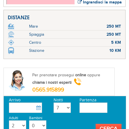
Ingrandisci la mappa
DISTANZE
Mare
250 MT
Spiaggia
250 MT
Centro
5 KM
Stazione
10 KM
Per prenotare prosegui
online
oppure
chiama i nostri esperti
0565.915899
Arrivo
Notti
Partenza
Adulti
Bambini