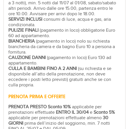
a 3 notti), min. 5 notti dal 11/07 al 01/08, sabato/sabato
altri periodi. Arrivo dalle ore 15.00, partenza entro le
ore 10.00. Avvisare per arrivi dopo le 18.00.
SERVIZI INCLUSI
consumi di luce, acqua e gas, aria
condizionata.
PULIZIE FINALI
(pagamento in loco) obbligatorie Euro
60 ad appartamento.
BIANCHERIA
(pagamento in loco) nolo su richiesta
biancheria da camera e da bagno Euro 10 a persona a
fornitura.
CAUZIONE DANNI
(pagamento in loco) Euro 130 ad
appartamento.
CULLA E BAMBINI FINO A 2 ANNI
(su richiesta e se
disponibile all’atto della prenotazione, non deve
eccedere i posti letto previsti) gratuiti anche se con
culla propria.
PRENOTA PRIMA E OFFERTE
PRENOTA PRESTO Sconto 10%
applicabile per
prenotazioni effettuate
ENTRO IL 30/04
e
Sconto 5%
applicabile per prenotazioni effettuate almeno
30
GIORNI
prima dell’inizio del soggiorno, min. 7 notti
FINO AL 25/07 e DAL 05/09.