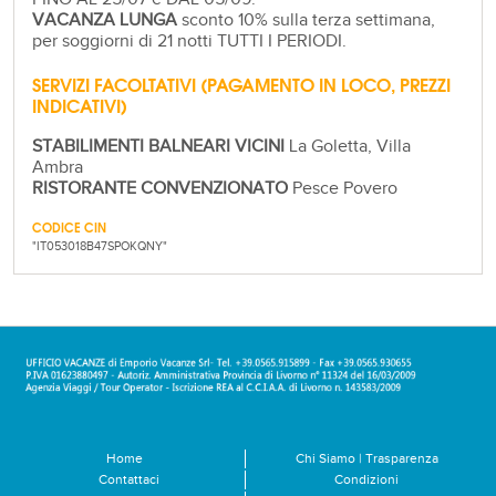
VACANZA LUNGA
sconto 10% sulla terza settimana,
per soggiorni di 21 notti TUTTI I PERIODI.
SERVIZI FACOLTATIVI (PAGAMENTO IN LOCO, PREZZI
INDICATIVI)
STABILIMENTI BALNEARI VICINI
La Goletta, Villa
Ambra
RISTORANTE CONVENZIONATO
Pesce Povero
CODICE CIN
"IT053018B47SPOKQNY"
Home
Chi Siamo | Trasparenza
Contattaci
Condizioni