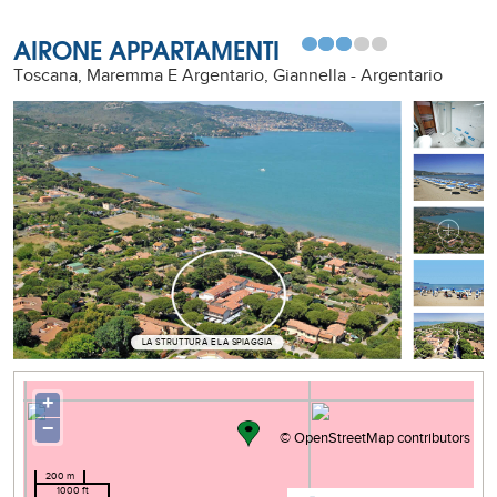
AIRONE APPARTAMENTI
Toscana, Maremma E Argentario, Giannella - Argentario
LA STRUTTURA E LA SPIAGGIA
+
−
©
OpenStreetMap
contributors
200 m
1000 ft