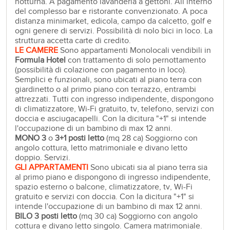
notturna. A pagamento lavanderia a gettoni. All’interno
del complesso bar e ristorante convenzionato. A poca
distanza minimarket, edicola, campo da calcetto, golf e
ogni genere di servizi. Possibilità di nolo bici in loco. La
struttura accetta carte di credito.
LE CAMERE
Sono appartamenti Monolocali vendibili in
Formula Hotel
con trattamento di solo pernottamento
(possibilità di colazione con pagamento in loco).
Semplici e funzionali, sono ubicati al piano terra con
giardinetto o al primo piano con terrazzo, entrambi
attrezzati. Tutti con ingresso indipendente, dispongono
di climatizzatore, Wi-Fi gratuito, tv, telefono, servizi con
doccia e asciugacapelli. Con la dicitura "+1" si intende
l'occupazione di un bambino di max 12 anni.
MONO
3
o
3+
1 posti letto
(mq 28 ca) Soggiorno con
angolo cottura, letto matrimoniale e divano letto
doppio. Servizi.
GLI APPARTAMENTI
Sono ubicati sia al piano terra sia
al primo piano e dispongono di ingresso indipendente,
spazio esterno o balcone, climatizzatore, tv, Wi-Fi
gratuito e servizi con doccia. Con la dicitura "+1" si
intende l'occupazione di un bambino di max 12 anni.
BILO 3 posti letto
(mq 30 ca) Soggiorno con angolo
cottura e divano letto singolo. Camera matrimoniale.