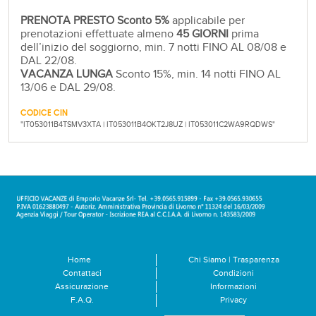
PRENOTA PRESTO Sconto 5%
applicabile per
prenotazioni effettuate almeno
45 GIORNI
prima
dell’inizio del soggiorno, min. 7 notti FINO AL 08/08 e
DAL 22/08.
VACANZA LUNGA
Sconto 15%, min. 14 notti FINO AL
13/06 e DAL 29/08.
CODICE CIN
"IT053011B4TSMV3XTA | IT053011B4OKT2J8UZ | IT053011C2WA9RQDWS"
Home
Chi Siamo | Trasparenza
Contattaci
Condizioni
Assicurazione
Informazioni
F.A.Q.
Privacy