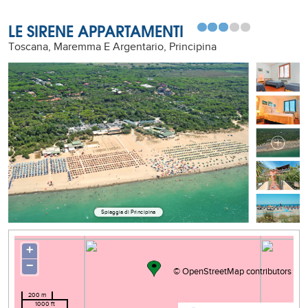
LE SIRENE APPARTAMENTI
Toscana, Maremma E Argentario, Principina
Spiaggia di Principina
+
−
©
OpenStreetMap
contributors
200 m
1000 ft