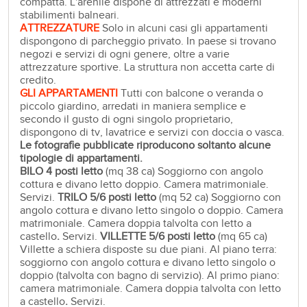
compatta. L'arenile dispone di attrezzati e moderni
stabilimenti balneari.
ATTREZZATURE
Solo in alcuni casi gli appartamenti
dispongono di parcheggio privato. In paese si trovano
negozi e servizi di ogni genere, oltre a varie
attrezzature sportive. La struttura non accetta carte di
credito.
GLI APPARTAMENTI
Tutti con balcone o veranda o
piccolo giardino, arredati in maniera semplice e
secondo il gusto di ogni singolo proprietario,
dispongono di tv, lavatrice e servizi con doccia o vasca.
Le fotografie pubblicate riproducono soltanto alcune
tipologie di appartamenti.
BILO 4 posti letto
(mq 38 ca) Soggiorno con angolo
cottura e divano letto doppio. Camera matrimoniale.
Servizi.
TRILO 5/6 posti letto
(mq 52 ca) Soggiorno con
angolo cottura e divano letto singolo o doppio. Camera
matrimoniale. Camera doppia talvolta con letto a
castello
.
Servizi.
VILLETTE
5/6 posti letto
(mq 65 ca)
Villette a schiera disposte su due piani. Al piano terra:
soggiorno con angolo cottura e divano letto singolo o
doppio (talvolta con bagno di servizio). Al primo piano:
camera matrimoniale. Camera doppia talvolta con letto
a castello
.
Servizi.