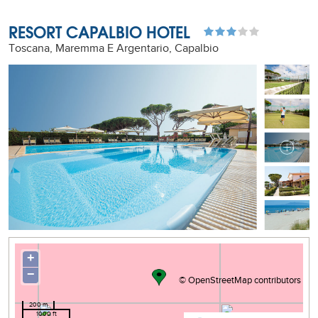
RESORT CAPALBIO HOTEL
Toscana, Maremma E Argentario, Capalbio
+
−
©
OpenStreetMap
contributors
200 m
1000 ft