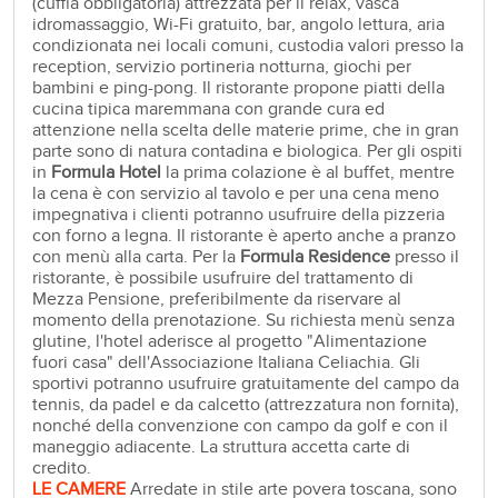
(cuffia obbligatoria) attrezzata per il relax, vasca
idromassaggio, Wi-Fi gratuito, bar, angolo lettura, aria
condizionata nei locali comuni, custodia valori presso la
reception, servizio portineria notturna, giochi per
bambini e ping-pong. Il ristorante propone piatti della
cucina tipica maremmana con grande cura ed
attenzione nella scelta delle materie prime, che in gran
parte sono di natura contadina e biologica. Per gli ospiti
in
Formula Hotel
la prima colazione è al buffet, mentre
la cena è con servizio al tavolo e per una cena meno
impegnativa i clienti potranno usufruire della pizzeria
con forno a legna. Il ristorante è aperto anche a pranzo
con menù alla carta. Per la
Formula Residence
presso il
ristorante, è possibile usufruire del trattamento di
Mezza Pensione, preferibilmente da riservare al
momento della prenotazione. Su richiesta menù senza
glutine, l'hotel aderisce al progetto "Alimentazione
fuori casa" dell'Associazione Italiana Celiachia. Gli
sportivi potranno usufruire gratuitamente del campo da
tennis, da padel e da calcetto (attrezzatura non fornita),
nonché della convenzione con campo da golf e con il
maneggio adiacente. La struttura accetta carte di
credito.
LE CAMERE
Arredate in stile arte povera toscana, sono